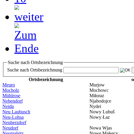
Suche nach Ortsbezeichnung
Suche nach Ortsbezeichnung
Ortsbezeichnung
s
Meuro
Murjow
Mocholz
Mochowc
Mühlrose
Miłoraz
Nebendorf
Njabodojce
Neida
Nydei
Neu Laubusch
Nowy Lubuš
Neu-Lohsa
Nowy Łaz
Neuberzdorf
Neudorf
Nowa Wjas
Neumalsitz
Nowe Małsecy