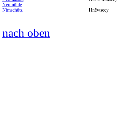
Neumühle
Nimschütz
Hněwsecy
nach oben