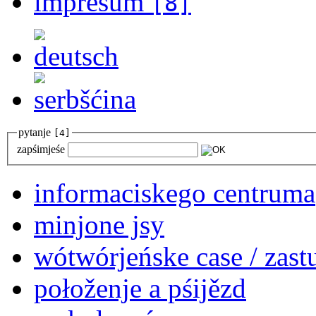
impresum
[8]
pytanje
[4]
zapśimjeśe
informaciskego centruma
minjone jsy
wótwórjeńske case / zast
połoženje a pśijězd