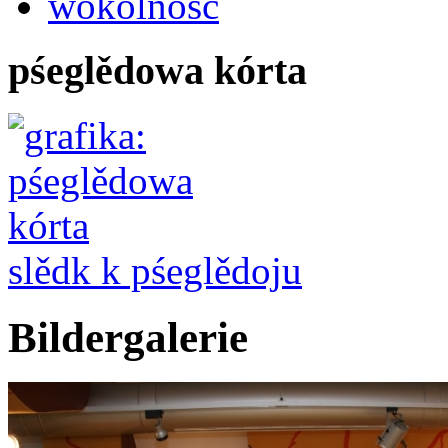
wokolnosć
pśeglědowa kórta
slědk k pśeglědoju
Bildergalerie