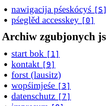
nawigacija pśeskócyś
[S
pśeglěd accesskey
[0]
Archiw zgubjonych j
start bok
[1]
kontakt
[9]
forst (lausitz)
wopśimjeśe
[3]
datenschutz
[7]