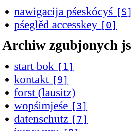
nawigacija pśeskócyś
[S
pśeglěd accesskey
[0]
Archiw zgubjonych j
start bok
[1]
kontakt
[9]
forst (lausitz)
wopśimjeśe
[3]
datenschutz
[7]