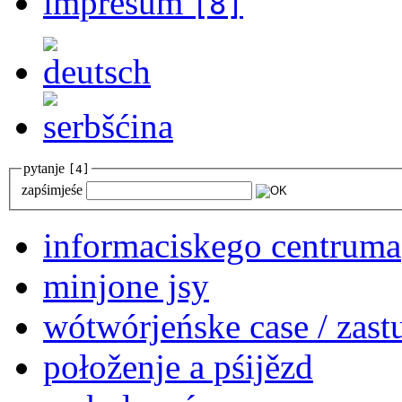
impresum
[8]
pytanje
[4]
zapśimjeśe
informaciskego centruma
minjone jsy
wótwórjeńske case / zast
połoženje a pśijězd