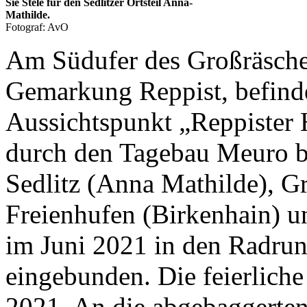
Sie Stele für den Sedlitzer Ortsteil Anna-
Mathilde.
Fotograf: AvO
Am Südufer des Großräschen
Gemarkung Reppist, befinde
Aussichtspunkt „Reppister 
durch den Tagebau Meuro be
Sedlitz (Anna Mathilde), G
Freienhufen (Birkenhain) u
im Juni 2021 in den Radru
eingebunden. Die feierlich
2021. An die abgebaggerten